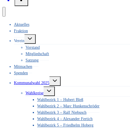
Aktuelles
Fraktion
Untermenü
Verein
umschalten
Vorstand
Mitgliedschaft
Satzung
Mitmachen
Spenden
Untermenü
Kommunalwahl 2025
umschalten
Untermenü
Wahlkreise
umschalten
Wahlbezirk 1 – Hubert Bleß
Wahlbezirk 2 – Marc Hunkenschröder
Wahlbezirk 3 – Ralf Niebusch
Wahlbezirk 4 – Alexander Fertich
Wahlbezirk 5 – Friedhelm Hoberg