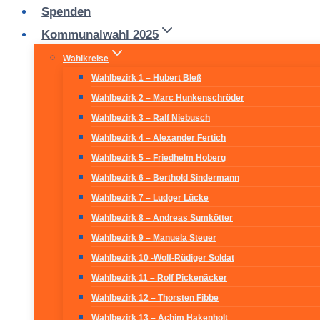
Spenden
Kommunalwahl 2025
Wahlkreise
Wahlbezirk 1 – Hubert Bleß
Wahlbezirk 2 – Marc Hunkenschröder
Wahlbezirk 3 – Ralf Niebusch
Wahlbezirk 4 – Alexander Fertich
Wahlbezirk 5 – Friedhelm Hoberg
Wahlbezirk 6 – Berthold Sindermann
Wahlbezirk 7 – Ludger Lücke
Wahlbezirk 8 – Andreas Sumkötter
Wahlbezirk 9 – Manuela Steuer
Wahlbezirk 10 -Wolf-Rüdiger Soldat
Wahlbezirk 11 – Rolf Pickenäcker
Wahlbezirk 12 – Thorsten Fibbe
Wahlbezirk 13 – Achim Hakenholt