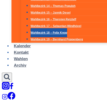
Wahlbezirk 14 – Thomas Populoh
Wahlbezirk 15 – Jannik Desel
Wahlbezirk 16 – Thorsten Retzlaff
Wahlbezirk 17 – Sebastian Windhövel
Wahlbezirk 18 – Felix Knop
Wahlbezirk 19 – Bernhard Poppenberg
Kalender
Kontakt
Wahlen
Archiv