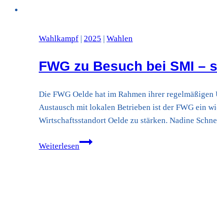
Wahlkampf
|
2025
|
Wahlen
FWG zu Besuch bei SMI – st
Die FWG Oelde hat im Rahmen ihrer regelmäßigen 
Austausch mit lokalen Betrieben ist der FWG ein w
Wirtschaftsstandort Oelde zu stärken. Nadine Schn
FWG
Weiterlesen
zu
Besuch
bei
SMI
–