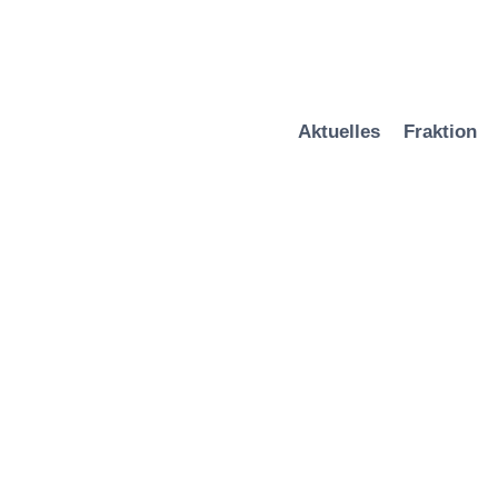
Zum
Inhalt
springen
Aktuelles
Fraktion
2025