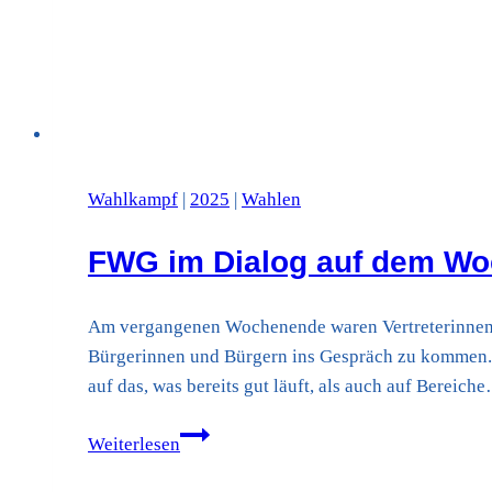
Wahlkampf
|
2025
|
Wahlen
FWG im Dialog auf dem W
Am vergangenen Wochenende waren Vertreterinnen 
Bürgerinnen und Bürgern ins Gespräch zu kommen. 
auf das, was bereits gut läuft, als auch auf Bereich
FWG
Weiterlesen
im