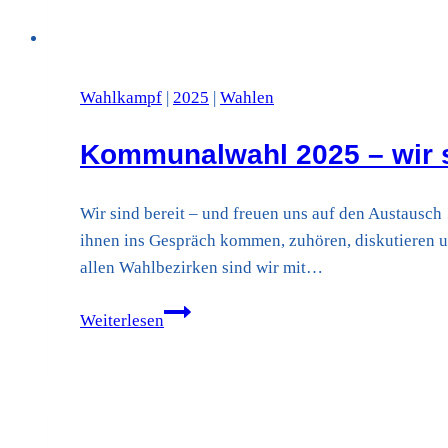
Wahlkampf
|
2025
|
Wahlen
Kommunalwahl 2025 – wir s
Wir sind bereit – und freuen uns auf den Austausc
ihnen ins Gespräch kommen, zuhören, diskutieren u
allen Wahlbezirken sind wir mit…
Kommunalwahl
Weiterlesen
2025
–
wir
sind
bereit