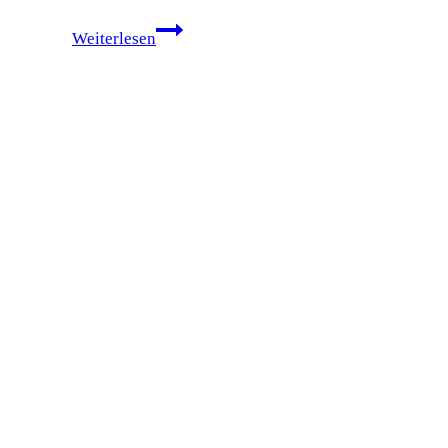
FWG
Weiterlesen
Oelde
informiert
„laufend“