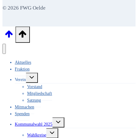
der
© 2026 FWG Oelde
städtischen
Gesamtschule
Oelde
Aktuelles
Fraktion
Untermenü
Verein
umschalten
Vorstand
Mitgliedschaft
Satzung
Mitmachen
Spenden
Untermenü
Kommunalwahl 2025
umschalten
Untermenü
Wahlkreise
umschalten