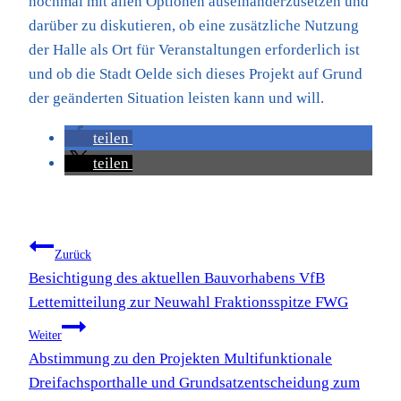
nochmal mit allen Optionen auseinanderzusetzen und
darüber zu diskutieren, ob eine zusätzliche Nutzung
der Halle als Ort für Veranstaltungen erforderlich ist
und ob die Stadt Oelde sich dieses Projekt auf Grund
der geänderten Situation leisten kann und will.
teilen
teilen
Beitragsnavigation
Zurück
Besichtigung des aktuellen Bauvorhabens VfB
Lettemitteilung zur Neuwahl Fraktionsspitze FWG
Weiter
Abstimmung zu den Projekten Multifunktionale
Dreifachsporthalle und Grundsatzentscheidung zum