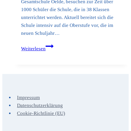
Gesamtschule Oelde, besuchen zur Zeit über
1000 Schüler die Schule, die in 38 Klassen
unterrichtet werden. Aktuell bereitet sich die
Schule intensiv auf die Oberstufe vor, die im
neuen Schuljahr…
FWG-
Weiterlesen
Mitglieder
beeindruckt
von
den
Baumaßnahmen
und
Impressum
der
Datenschutzerklärung
pädagogischen
Cookie-Richtlinie (EU)
Arbeit
an