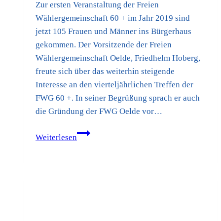
Zur ersten Veranstaltung der Freien
Wählergemeinschaft 60 + im Jahr 2019 sind
jetzt 105 Frauen und Männer ins Bürgerhaus
gekommen. Der Vorsitzende der Freien
Wählergemeinschaft Oelde, Friedhelm Hoberg,
freute sich über das weiterhin steigende
Interesse an den vierteljährlichen Treffen der
FWG 60 +. In seiner Begrüßung sprach er auch
die Gründung der FWG Oelde vor…
FWG
Weiterlesen
60
+
begrüßt
den
Frühling
mit