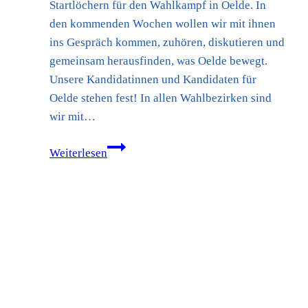
Startlöchern für den Wahlkampf in Oelde. In
den kommenden Wochen wollen wir mit ihnen
ins Gespräch kommen, zuhören, diskutieren und
gemeinsam herausfinden, was Oelde bewegt.
Unsere Kandidatinnen und Kandidaten für
Oelde stehen fest! In allen Wahlbezirken sind
wir mit…
Kommunalwahl
Weiterlesen
2025
–
wir
sind
bereit