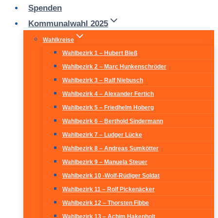
Spenden
Kommunalwahl 2025
Wahlkreise
Wahlbezirk 1 – Hubert Bleß
Wahlbezirk 2 – Marc Hunkenschröder
Wahlbezirk 3 – Ralf Niebusch
Wahlbezirk 4 – Alexander Fertich
Wahlbezirk 5 – Friedhelm Hoberg
Wahlbezirk 6 – Berthold Sindermann
Wahlbezirk 7 – Ludger Lücke
Wahlbezirk 8 – Andreas Sumkötter
Wahlbezirk 9 – Manuela Steuer
Wahlbezirk 10 -Wolf-Rüdiger Soldat
Wahlbezirk 11 – Rolf Pickenäcker
Wahlbezirk 12 – Thorsten Fibbe
Wahlbezirk 13 – Achim Hakenholt