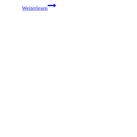
30
Weiterlesen
Jahre
FWG
–
Feier
und
Mitgliederehrung