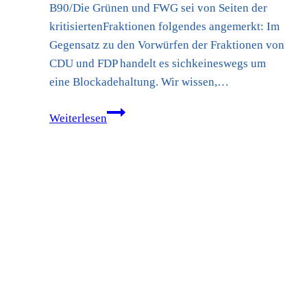
B90/Die Grünen und FWG sei von Seiten der
kritisiertenFraktionen folgendes angemerkt: Im
Gegensatz zu den Vorwürfen der Fraktionen von
CDU und FDP handelt es sichkeineswegs um
eine Blockadehaltung. Wir wissen,…
Stellungnahme
Weiterlesen
von
FWG,
SPD
und
B90/Die
Grünen
zur
Berichterstattung
am
Montag,