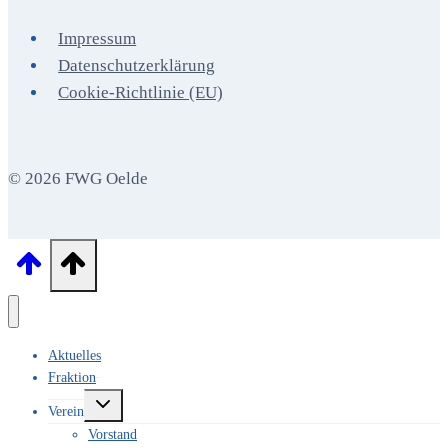
im
Impressum
Landtag
Datenschutzerklärung
von
Cookie-Richtlinie (EU)
NRW
© 2026 FWG Oelde
Aktuelles
Fraktion
Untermenü
Verein
umschalten
Vorstand