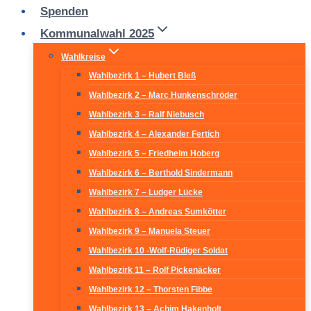
Spenden
Kommunalwahl 2025
Wahlkreise
Wahlbezirk 1 – Hubert Bleß
Wahlbezirk 2 – Marc Hunkenschröder
Wahlbezirk 3 – Ralf Niebusch
Wahlbezirk 4 – Alexander Fertich
Wahlbezirk 5 – Friedhelm Hoberg
Wahlbezirk 6 – Berthold Sindermann
Wahlbezirk 7 – Ludger Lücke
Wahlbezirk 8 – Andreas Sumkötter
Wahlbezirk 9 – Manuela Steuer
Wahlbezirk 10 -Wolf-Rüdiger Soldat
Wahlbezirk 11 – Rolf Pickenäcker
Wahlbezirk 12 – Thorsten Fibbe
Wahlbezirk 13 – Achim Hakenholt