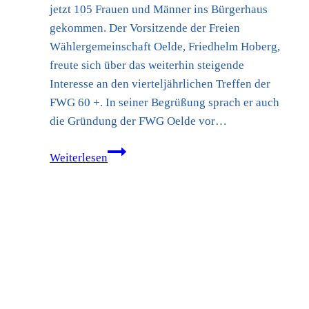
jetzt 105 Frauen und Männer ins Bürgerhaus
gekommen. Der Vorsitzende der Freien
Wählergemeinschaft Oelde, Friedhelm Hoberg,
freute sich über das weiterhin steigende
Interesse an den vierteljährlichen Treffen der
FWG 60 +. In seiner Begrüßung sprach er auch
die Gründung der FWG Oelde vor…
FWG
Weiterlesen
60
+
begrüßt
den
Frühling
mit
einem
heiter-