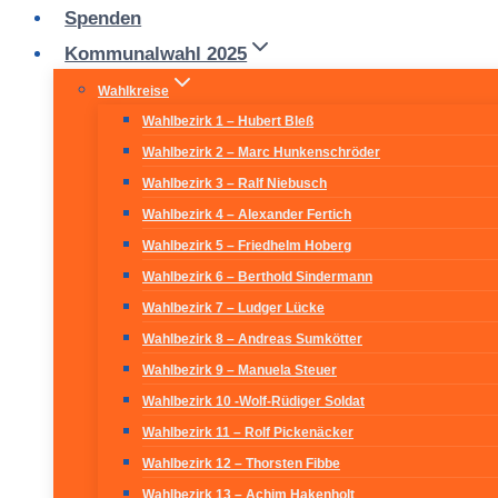
Spenden
Kommunalwahl 2025
Wahlkreise
Wahlbezirk 1 – Hubert Bleß
Wahlbezirk 2 – Marc Hunkenschröder
Wahlbezirk 3 – Ralf Niebusch
Wahlbezirk 4 – Alexander Fertich
Wahlbezirk 5 – Friedhelm Hoberg
Wahlbezirk 6 – Berthold Sindermann
Wahlbezirk 7 – Ludger Lücke
Wahlbezirk 8 – Andreas Sumkötter
Wahlbezirk 9 – Manuela Steuer
Wahlbezirk 10 -Wolf-Rüdiger Soldat
Wahlbezirk 11 – Rolf Pickenäcker
Wahlbezirk 12 – Thorsten Fibbe
Wahlbezirk 13 – Achim Hakenholt