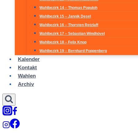
Wahlbezirk 14 – Thomas Populoh
Wahlbezirk 15 – Jannik Desel
Wahlbezirk 16 – Thorsten Retzlaff
Wahlbezirk 17 – Sebastian Windhövel
Wahlbezirk 18 – Felix Knop
Wahlbezirk 19 – Bernhard Poppenberg
Kalender
Kontakt
Wahlen
Archiv