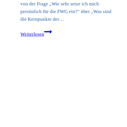
von der Frage „Wie sehr setze ich mich
persönlich für die FWG ein?“ über „Was sind
die Kernpunkte der…
FWG
Weiterlesen
Oelde
–
Klausurtagung
–
Mai
2017