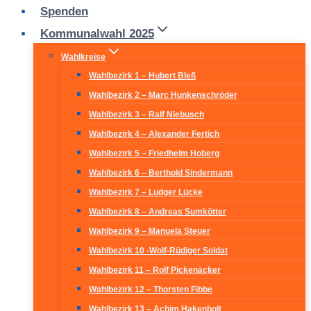
Spenden
Kommunalwahl 2025
Wahlkreise
Wahlbezirk 1 – Hubert Bleß
Wahlbezirk 2 – Marc Hunkenschröder
Wahlbezirk 3 – Ralf Niebusch
Wahlbezirk 4 – Alexander Fertich
Wahlbezirk 5 – Friedhelm Hoberg
Wahlbezirk 6 – Berthold Sindermann
Wahlbezirk 7 – Ludger Lücke
Wahlbezirk 8 – Andreas Sumkötter
Wahlbezirk 9 – Manuela Steuer
Wahlbezirk 10 -Wolf-Rüdiger Soldat
Wahlbezirk 11 – Rolf Pickenäcker
Wahlbezirk 12 – Thorsten Fibbe
Wahlbezirk 13 – Achim Hakenholt