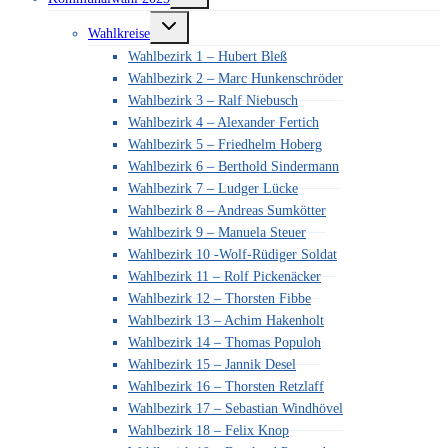
umschalten
Untermenü
Wahlkreise
umschalten
Wahlbezirk 1 – Hubert Bleß
Wahlbezirk 2 – Marc Hunkenschröder
Wahlbezirk 3 – Ralf Niebusch
Wahlbezirk 4 – Alexander Fertich
Wahlbezirk 5 – Friedhelm Hoberg
Wahlbezirk 6 – Berthold Sindermann
Wahlbezirk 7 – Ludger Lücke
Wahlbezirk 8 – Andreas Sumkötter
Wahlbezirk 9 – Manuela Steuer
Wahlbezirk 10 -Wolf-Rüdiger Soldat
Wahlbezirk 11 – Rolf Pickenäcker
Wahlbezirk 12 – Thorsten Fibbe
Wahlbezirk 13 – Achim Hakenholt
Wahlbezirk 14 – Thomas Populoh
Wahlbezirk 15 – Jannik Desel
Wahlbezirk 16 – Thorsten Retzlaff
Wahlbezirk 17 – Sebastian Windhövel
Wahlbezirk 18 – Felix Knop