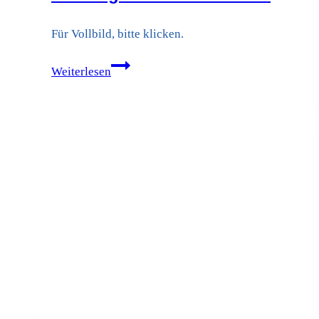
Für Vollbild, bitte klicken.
Eine
Weiterlesen
Erfolgsgeschichte
–
25
Jahre
Freie
Wählergemeinschaft
Oelde