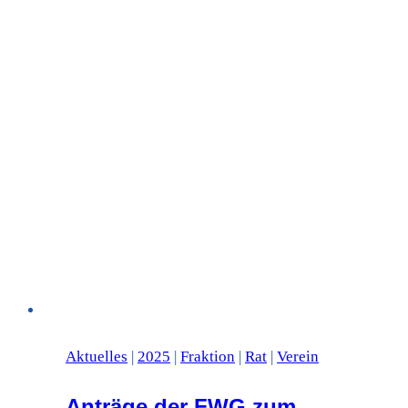
Aktuelles
|
2025
|
Fraktion
|
Rat
|
Verein
Anträge der FWG zum