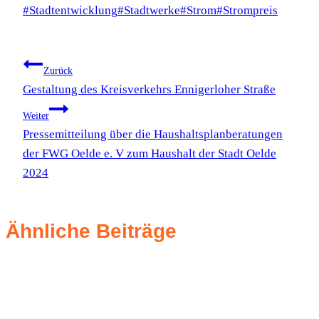
Schlagworte:
#
Stadtentwicklung
#
Stadtwerke
#
Strom
#
Strompreis
Beitragsnavigation
Zurück
Gestaltung des Kreisverkehrs Ennigerloher Straße
Weiter
Pressemitteilung über die Haushaltsplanberatungen
der FWG Oelde e. V zum Haushalt der Stadt Oelde
2024
Ähnliche Beiträge