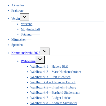
Aktuelles
Fraktion
Untermenü
Verein
umschalten
Vorstand
Mitgliedschaft
Satzung
Mitmachen
Spenden
Untermenü
Kommunalwahl 2025
umschalten
Untermenü
Wahlkreise
umschalten
Wahlbezirk 1 – Hubert Bleß
Wahlbezirk 2 – Marc Hunkenschröder
Wahlbezirk 3 – Ralf Niebusch
Wahlbezirk 4 – Alexander Fertich
Wahlbezirk 5 – Friedhelm Hoberg
Wahlbezirk 6 – Berthold Sindermann
Wahlbezirk 7 – Ludger Lücke
Wahlbezirk 8 – Andreas Sumkötter