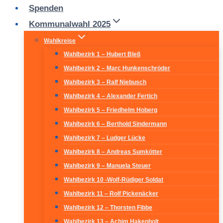
Spenden
Kommunalwahl 2025
Wahlkreise
Wahlbezirk 1 – Hubert Bleß
Wahlbezirk 2 – Marc Hunkenschröder
Wahlbezirk 3 – Ralf Niebusch
Wahlbezirk 4 – Alexander Fertich
Wahlbezirk 5 – Friedhelm Hoberg
Wahlbezirk 6 – Berthold Sindermann
Wahlbezirk 7 – Ludger Lücke
Wahlbezirk 8 – Andreas Sumkötter
Wahlbezirk 9 – Manuela Steuer
Wahlbezirk 10 -Wolf-Rüdiger Soldat
Wahlbezirk 11 – Rolf Pickenäcker
Wahlbezirk 12 – Thorsten Fibbe
Wahlbezirk 13 – Achim Hakenholt