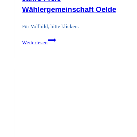
Wählergemeinschaft Oelde
Für Vollbild, bitte klicken.
Eine
Weiterlesen
Erfolgsgeschichte
–
25
Jahre
Freie
Wählergemeinschaft
Oelde