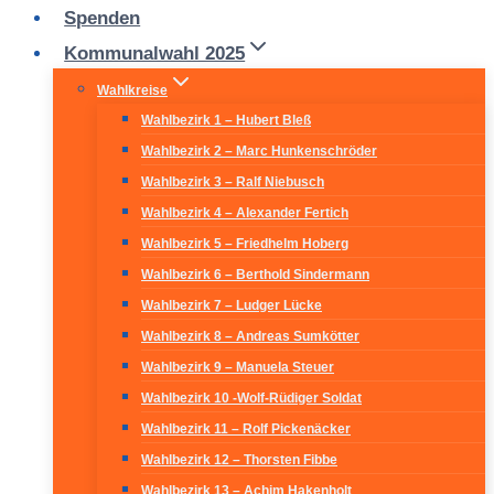
Spenden
Kommunalwahl 2025
Wahlkreise
Wahlbezirk 1 – Hubert Bleß
Wahlbezirk 2 – Marc Hunkenschröder
Wahlbezirk 3 – Ralf Niebusch
Wahlbezirk 4 – Alexander Fertich
Wahlbezirk 5 – Friedhelm Hoberg
Wahlbezirk 6 – Berthold Sindermann
Wahlbezirk 7 – Ludger Lücke
Wahlbezirk 8 – Andreas Sumkötter
Wahlbezirk 9 – Manuela Steuer
Wahlbezirk 10 -Wolf-Rüdiger Soldat
Wahlbezirk 11 – Rolf Pickenäcker
Wahlbezirk 12 – Thorsten Fibbe
Wahlbezirk 13 – Achim Hakenholt