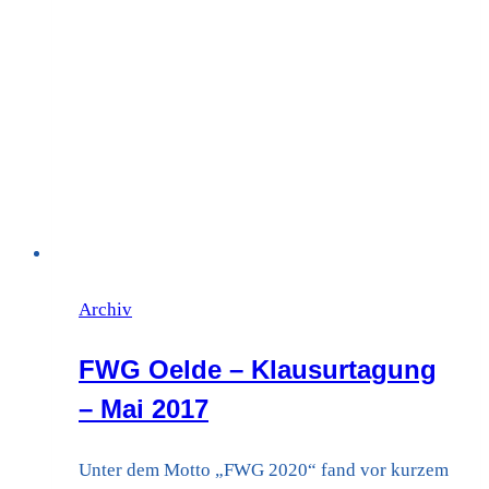
möglichen
Erweiterung
der
AUREA
Archiv
FWG Oelde – Klausurtagung
– Mai 2017
Unter dem Motto „FWG 2020“ fand vor kurzem