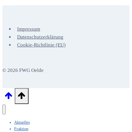
von
den
Baumaßnahmen
und
Impressum
der
Datenschutzerklärung
pädagogischen
Cookie-Richtlinie (EU)
Arbeit
an
der
© 2026 FWG Oelde
städtischen
Gesamtschule
Oelde
Aktuelles
Fraktion